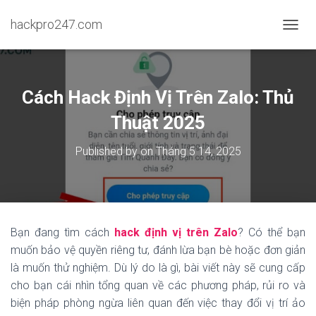
hackpro247.com
T
O
G
G
L
Cách Hack Định Vị Trên Zalo: Thủ
E
N
Thuật 2025
A
V
Published by
on
Tháng 5 14, 2025
I
G
A
T
I
O
Bạn đang tìm cách
hack định vị trên Zalo
? Có thể bạn
N
muốn bảo vệ quyền riêng tư, đánh lừa bạn bè hoặc đơn giản
là muốn thử nghiệm. Dù lý do là gì, bài viết này sẽ cung cấp
cho bạn cái nhìn tổng quan về các phương pháp, rủi ro và
biện pháp phòng ngừa liên quan đến việc thay đổi vị trí ảo