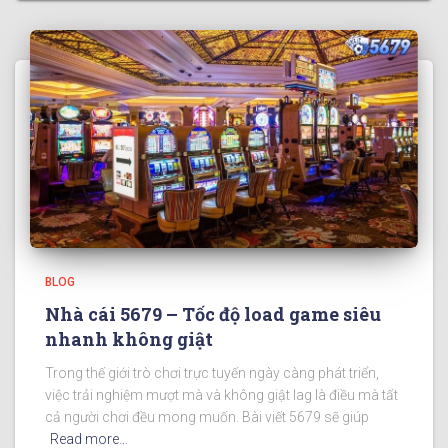
BLOG
Nhà cái 5679 – Tốc độ load game siêu
nhanh không giật
Trong thế giới trò chơi trực tuyến ngày càng phát triển,
việc trải nghiệm mượt mà và không giật lag là điều mà tất
cả người chơi đều mong muốn. Bài viết 5679 sẽ giúp
Read more…