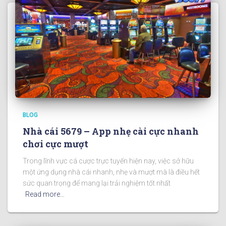
BLOG
Nhà cái 5679 – App nhẹ cài cực nhanh
chơi cực mượt
Trong lĩnh vực cá cược trực tuyến hiện nay, việc sở hữu
một ứng dụng nhà cái nhanh, nhẹ và mượt mà là điều hết
sức quan trọng để mang lại trải nghiệm tốt nhất
Read more…