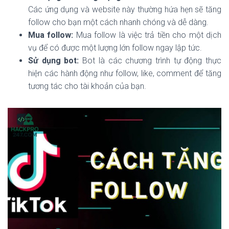
Các ứng dụng và website này thường hứa hẹn sẽ tăng
follow cho bạn một cách nhanh chóng và dễ dàng.
Mua follow:
Mua follow là việc trả tiền cho một dịch
vụ để có được một lượng lớn follow ngay lập tức.
Sử dụng bot:
Bot là các chương trình tự động thực
hiện các hành động như follow, like, comment để tăng
tương tác cho tài khoản của bạn.