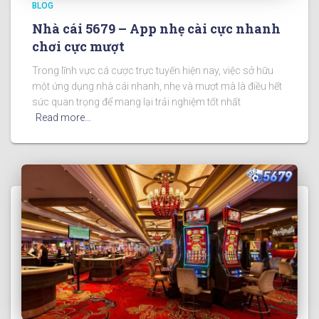
BLOG
Nhà cái 5679 – App nhẹ cài cực nhanh
chơi cực mượt
Trong lĩnh vực cá cược trực tuyến hiện nay, việc sở hữu
một ứng dụng nhà cái nhanh, nhẹ và mượt mà là điều hết
sức quan trọng để mang lại trải nghiệm tốt nhất
Read more…